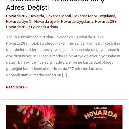
Adresi Değişti
Hovarda287
,
Hovarda
,
Hovarda Mobil
,
Hovarda Mobil Uygulama
,
Hovarda Üye Ol
,
Hovarda üyelik
,
Hovarda Uygulama
,
Hovarda288
,
Hovarda289
/
Eglenceli Admin
Yenilikçi isimlerden biri olan Hovarda287, Hovarda288 ve
Hovarda289 mobil, sunduğu mükemmel ayrıcalıklar ile birlikte bahis
deneyimlerinizi bir üst seviyeye taşıma konusunda da gayet başarılı
diye düşünüyoruz. Bu eşsiz marka ile bir araya gelenlerin yorumlarını
detaylı bir şekilde incelediğinizde sizler de ne karda özel olduğu
gerçeğini fark edeceksiniz. Hovarda287 sitesine katlınca
göreceksiniz ki, marka değeri bir […]
Hovarda287
Read More »
–
Hovarda288
Giriş
Adresi Değişti