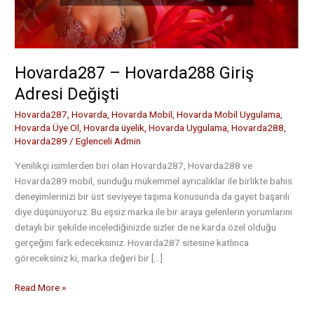
Hovarda287 – Hovarda288 Giriş
Adresi Değişti
Hovarda287
,
Hovarda
,
Hovarda Mobil
,
Hovarda Mobil Uygulama
,
Hovarda Üye Ol
,
Hovarda üyelik
,
Hovarda Uygulama
,
Hovarda288
,
Hovarda289
/
Eglenceli Admin
Yenilikçi isimlerden biri olan Hovarda287, Hovarda288 ve
Hovarda289 mobil, sunduğu mükemmel ayrıcalıklar ile birlikte bahis
deneyimlerinizi bir üst seviyeye taşıma konusunda da gayet başarılı
diye düşünüyoruz. Bu eşsiz marka ile bir araya gelenlerin yorumlarını
detaylı bir şekilde incelediğinizde sizler de ne karda özel olduğu
gerçeğini fark edeceksiniz. Hovarda287 sitesine katlınca
göreceksiniz ki, marka değeri bir […]
Hovarda287
Read More »
–